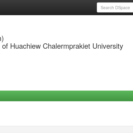
m)
y of Huachiew Chalermprakiet University