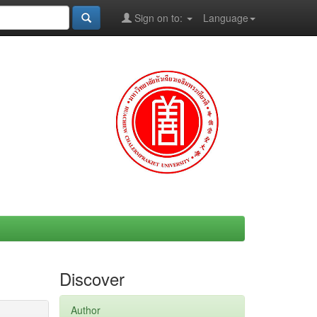
Sign on to:
Language
Discover
Author