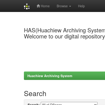
Home
Browse
Help
Skip
navigation
HAS(Huachiew Archiving Syste
Welcome to our digital repositor
Huachiew Archiving System
Search
Search: