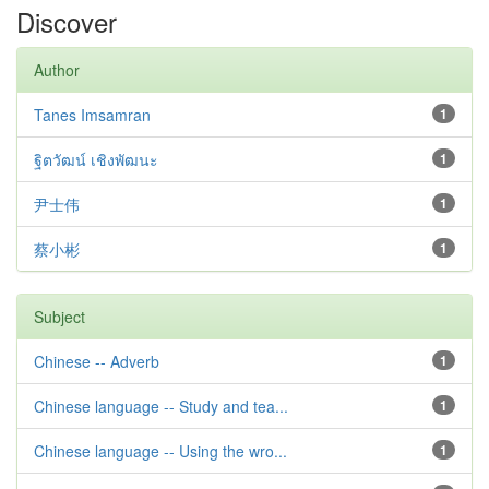
Discover
Author
Tanes Imsamran
1
ฐิตวัฒน์ เชิงพัฒนะ
1
尹士伟
1
蔡小彬
1
Subject
Chinese -- Adverb
1
Chinese language -- Study and tea...
1
Chinese language -- Using the wro...
1