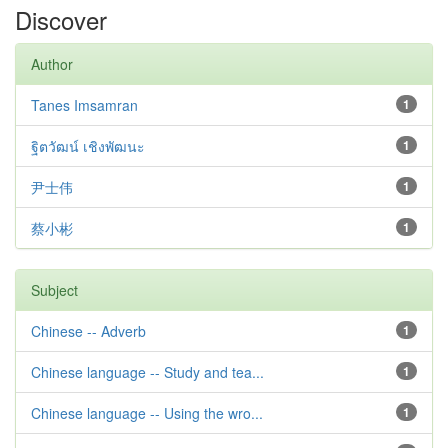
Discover
Author
Tanes Imsamran
1
ฐิตวัฒน์ เชิงพัฒนะ
1
尹士伟
1
蔡小彬
1
Subject
Chinese -- Adverb
1
Chinese language -- Study and tea...
1
Chinese language -- Using the wro...
1