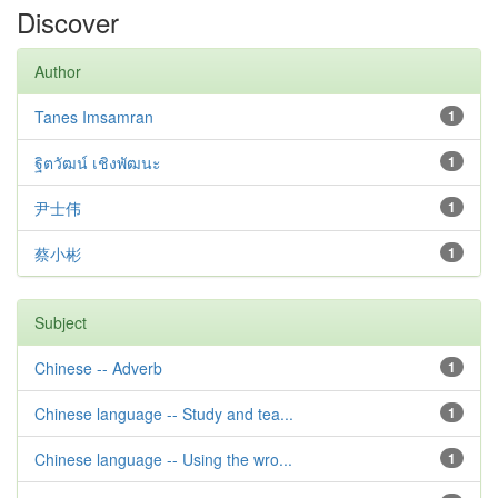
Discover
Author
Tanes Imsamran
1
ฐิตวัฒน์ เชิงพัฒนะ
1
尹士伟
1
蔡小彬
1
Subject
Chinese -- Adverb
1
Chinese language -- Study and tea...
1
Chinese language -- Using the wro...
1