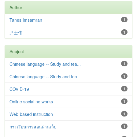
Author
Tanes Imsamran
1
尹士伟
1
Subject
Chinese language -- Study and tea...
1
Chinese language -- Study and tea...
1
COVID-19
1
Online social networks
1
Web-based instruction
1
การเรียนการสอนผ่านเว็บ
1