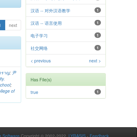
汉语 -- 对外汉语教学
1
汉语 -- 语言使用
1
1
next
电子学习
1
社交网络
1
< previous
next >
สำราญ
;
尹
ty.
Has File(s)
School
;
llege of
true
1
 Software
Copyright © 2002-2022
LYRASIS
-
Feedback