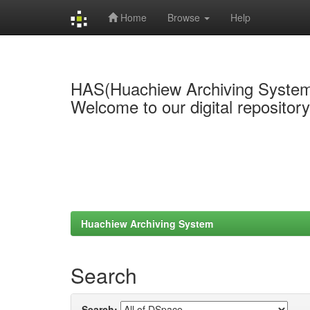
Home
Browse
Help
Skip
navigation
HAS(Huachiew Archiving Syste
Welcome to our digital repositor
Huachiew Archiving System
Search
Search: