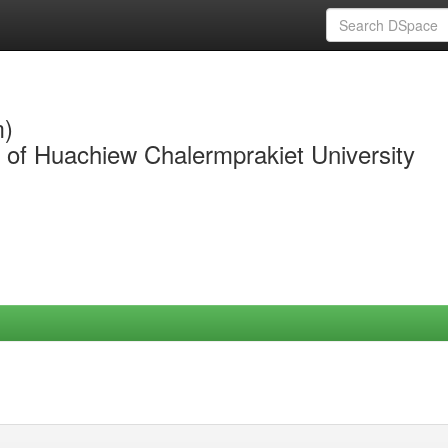
m)
y of Huachiew Chalermprakiet University