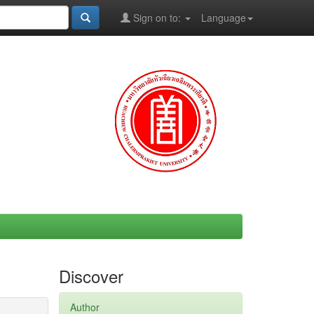
Sign on to:
Language
Discover
Author