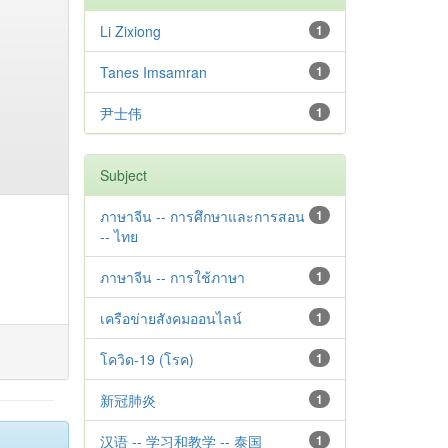
Li Zixiong
1
Tanes Imsamran
1
尹士伟
1
Subject
ภาษาจีน -- การศึกษาและการสอน
1
-- ไทย
ภาษาจีน -- การใช้ภาษา
1
เครือข่ายสังคมออนไลน์
1
โควิด-19 (โรค)
1
新冠肺炎
1
汉语 -- 学习和教学 -- 泰国
1