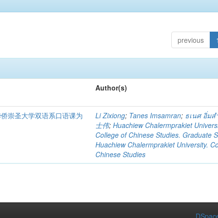
previous
Author(s)
国华侨崇圣大学双语系口语课为
Li Zixiong
;
Tanes Imsamran
;
ธเนศ อิ่ม
士伟
;
Huachiew Chalermprakiet Universi
College of Chinese Studies. Graduate 
Huachiew Chalermprakiet University. Co
Chinese Studies
DSpace