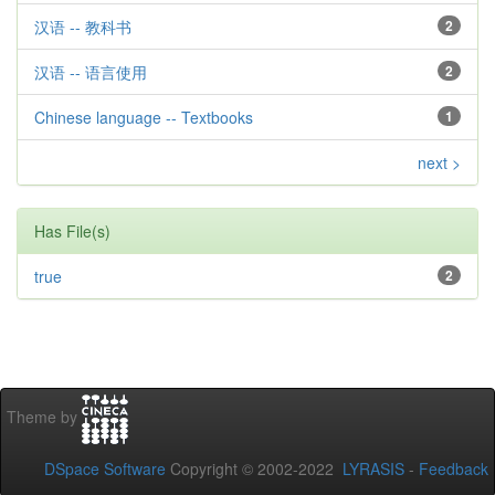
汉语 -- 教科书
2
汉语 -- 语言使用
2
Chinese language -- Textbooks
1
next >
Has File(s)
true
2
Theme by
DSpace Software
Copyright © 2002-2022
LYRASIS
-
Feedback