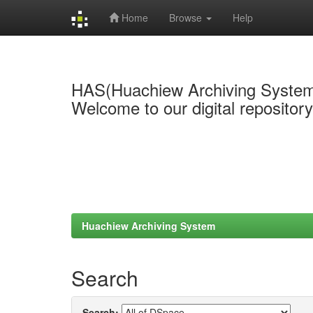
Home
Browse
Help
Skip
navigation
HAS(Huachiew Archiving Syste
Welcome to our digital repositor
Huachiew Archiving System
Search
Search: