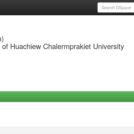
m)
y of Huachiew Chalermprakiet University