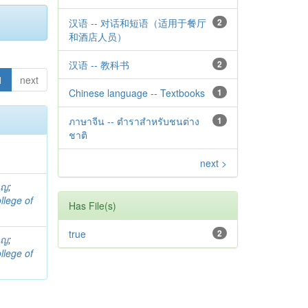
汉语 -- 对话和短语（适用于餐厅
2
和酒店人员）
汉语 -- 教科书
2
1
next
Chinese language -- Textbooks
1
ภาษาจีน -- ตำราสำหรับชนต่าง
1
ชาติ
next >
าญ
;
llege of
Has File(s)
true
2
าญ
;
llege of