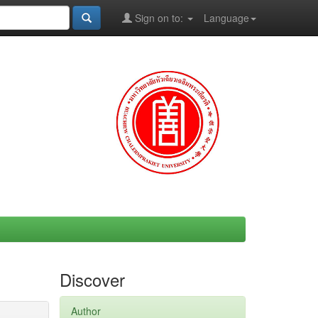
Sign on to:
Language
Discover
Author