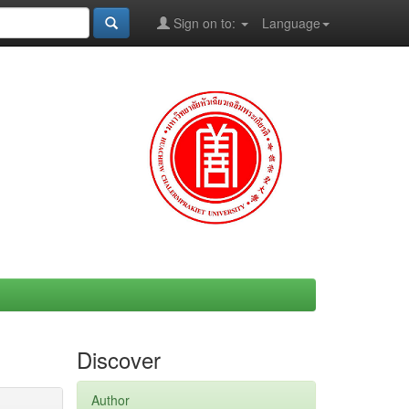
Sign on to:
Language
Discover
Author