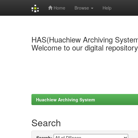
Home
Browse
Help
Skip
navigation
HAS(Huachiew Archiving Syste
Welcome to our digital repositor
Huachiew Archiving System
Search
Search: