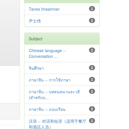
Tanes Imsamran
2
尹士伟
2
Subject
Chinese language --
2
Conversation ...
จีนศึกษา
2
ภาษาจีน -- การใช้ภาษา
2
ภาษาจีน -- บทสนทนาและวลี
2
(สำหรับบ...
ภาษาจีน -- แบบเรียน
2
汉语 -- 对话和短语（适用于餐厅
2
和酒店人员）