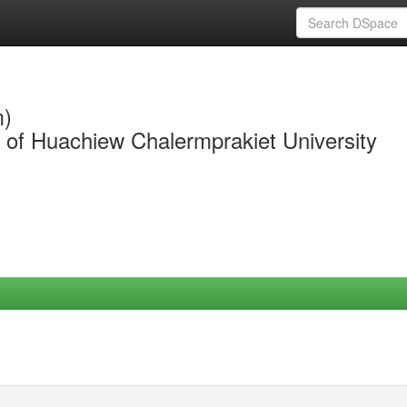
m)
y of Huachiew Chalermprakiet University