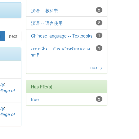
汉语 -- 教科书
2
汉语 -- 语言使用
2
Chinese language -- Textbooks
1
1
next
ภาษาจีน -- ตำราสำหรับชนต่าง
1
ชาติ
next >
าญ
;
Has File(s)
llege of
true
2
าญ
;
llege of