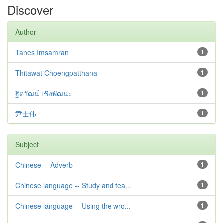
Discover
Author
Tanes Imsamran
1
Thitawat Choengpatthana
1
ฐิตวัฒน์ เชิงพัฒนะ
1
尹士伟
1
Subject
Chinese -- Adverb
1
Chinese language -- Study and tea...
1
Chinese language -- Using the wro...
1