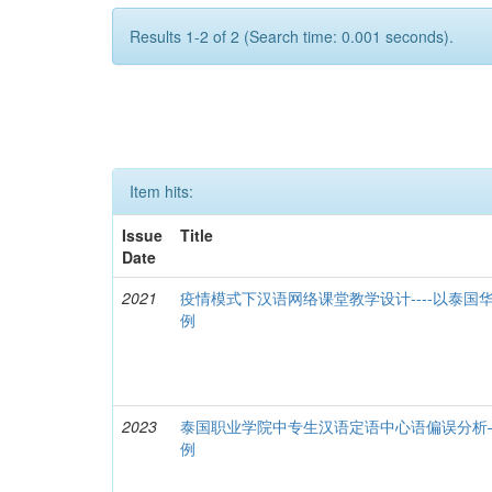
Results 1-2 of 2 (Search time: 0.001 seconds).
Item hits:
Issue
Title
Date
2021
疫情模式下汉语网络课堂教学设计----以泰
例
2023
泰国职业学院中专生汉语定语中心语偏误分析
例