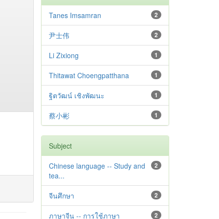
Tanes Imsamran
2
尹士伟
2
Li Zixiong
1
Thitawat Choengpatthana
1
ฐิตวัฒน์ เชิงพัฒนะ
1
蔡小彬
1
Subject
Chinese language -- Study and
2
tea...
จีนศึกษา
2
ภาษาจีน -- การใช้ภาษา
2