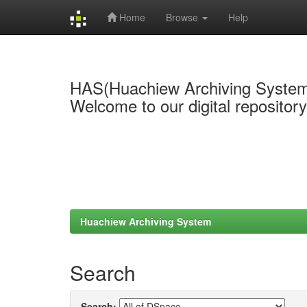
Home
Browse
Help
Skip
navigation
HAS(Huachiew Archiving Syste
Welcome to our digital repositor
Huachiew Archiving System
Search
Search: