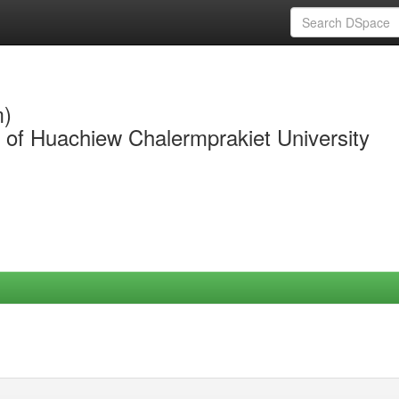
m)
y of Huachiew Chalermprakiet University