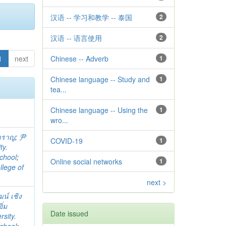
汉语 -- 学习和教学 -- 泰国
2
汉语 -- 语言使用
2
1
next
Chinese -- Adverb
1
Chinese language -- Study and
1
tea...
Chinese language -- Using the
1
wro...
สำราญ
;
尹
COVID-19
1
ty.
chool
;
Online social networks
1
llege of
next >
ฒน์ เชิง
ิ่ม
Date issued
sity.