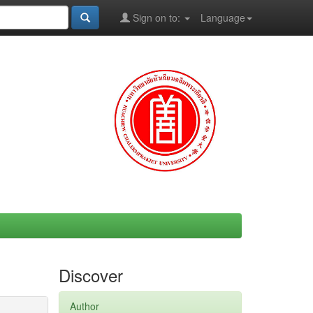
Sign on to:
Language
Discover
Author