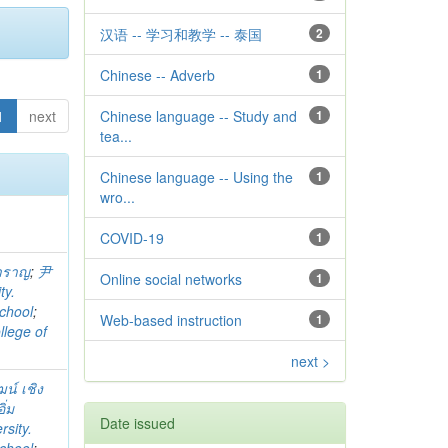
汉语 -- 学习和教学 -- 泰国
2
Chinese -- Adverb
1
1
next
Chinese language -- Study and
1
tea...
Chinese language -- Using the
1
wro...
COVID-19
1
สำราญ
;
尹
Online social networks
1
ty.
chool
;
Web-based instruction
1
llege of
next >
ฒน์ เชิง
ิ่ม
Date issued
sity.