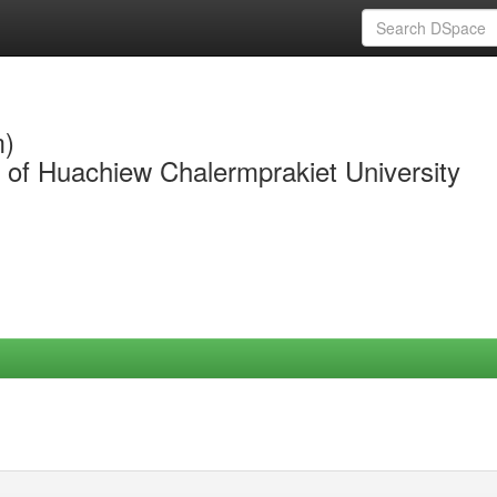
m)
y of Huachiew Chalermprakiet University