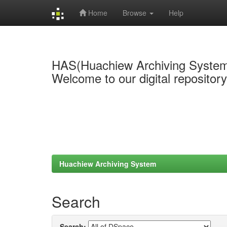
Home
Browse
Help
Skip
navigation
HAS(Huachiew Archiving Syste
Welcome to our digital repositor
Huachiew Archiving System
Search
Search: