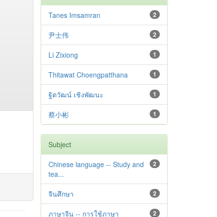
Tanes Imsamran
2
尹士伟
2
Li Zixiong
1
Thitawat Choengpatthana
1
ฐิตวัฒน์ เชิงพัฒนะ
1
蔡小彬
1
Subject
Chinese language -- Study and
2
tea...
จีนศึกษา
2
ภาษาจีน -- การใช้ภาษา
2