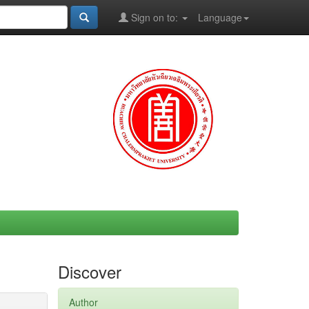
Sign on to:
Language
Discover
Author