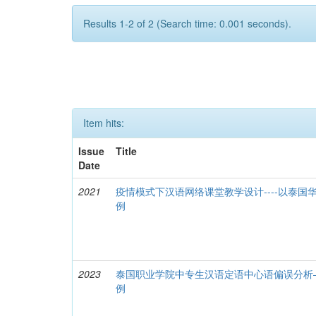
Results 1-2 of 2 (Search time: 0.001 seconds).
Item hits:
Issue
Title
Date
2021
疫情模式下汉语网络课堂教学设计----以泰
例
2023
泰国职业学院中专生汉语定语中心语偏误分析
例