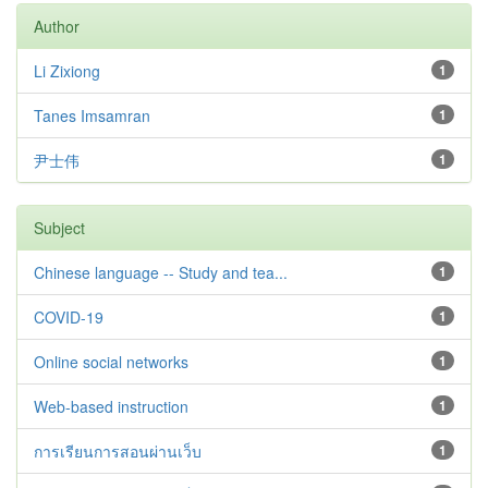
Author
Li Zixiong
1
Tanes Imsamran
1
尹士伟
1
Subject
Chinese language -- Study and tea...
1
COVID-19
1
Online social networks
1
Web-based instruction
1
การเรียนการสอนผ่านเว็บ
1