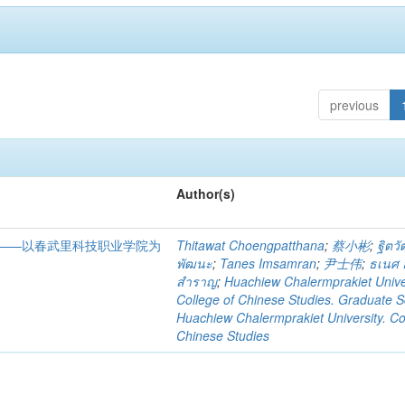
previous
Author(s)
——以春武里科技职业学院为
Thitawat Choengpatthana
;
蔡小彬
;
ฐิตวั
พัฒนะ
;
Tanes Imsamran
;
尹士伟
;
ธเนศ อ
สำราญ
;
Huachiew Chalermprakiet Univer
College of Chinese Studies. Graduate S
Huachiew Chalermprakiet University. Co
Chinese Studies