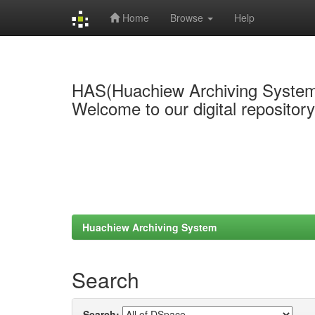
Home
Browse
Help
Skip
navigation
HAS(Huachiew Archiving Syste
Welcome to our digital repositor
Huachiew Archiving System
Search
Search: