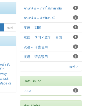
ภาษาจีน -- การใช้ภาษาผิด
1
ภาษาจีน -- คำวิเศษณ์
1
1
next
汉语 -- 副词
1
汉语 -- 学习和教学 -- 泰国
1
汉语 -- 语言使用
1
汉语 -- 语言误用
1
ฒน์ เชิง
next >
ิ่ม
sity.
chool
;
Date issued
llege of
2023
1
Has File(s)