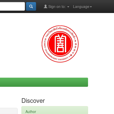
Sign on to:
Language
Discover
Author