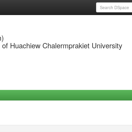
m)
y of Huachiew Chalermprakiet University