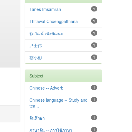
Tanes Imsamran
1
Thitawat Choengpatthana
1
ฐิตวัฒน์ เชิงพัฒนะ
1
尹士伟
1
蔡小彬
1
Subject
Chinese -- Adverb
1
Chinese language -- Study and
1
tea...
จีนศึกษา
1
ภาษาจีน -- การใช้ภาษา
1