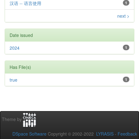
汉语 -- 语言使用
1
next >
Date issued
2024
1
Has File(s)
true
1
Theme by
DSpace Software
Copyright © 2002-2022
LYRASIS
-
Feedback