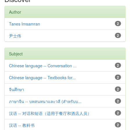
Author
Tanes Imsamran
2
尹士伟
2
Subject
Chinese language -- Conversation ...
2
Chinese language -- Textbooks for...
2
จีนศึกษา
2
ภาษาจีน -- บทสนทนาและวลี (สำหรับบ...
2
汉语 -- 对话和短语（适用于餐厅和酒店人员）
2
汉语 -- 教科书
2