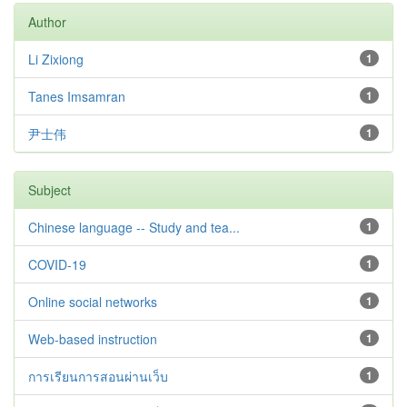
Author
Li Zixiong
1
Tanes Imsamran
1
尹士伟
1
Subject
Chinese language -- Study and tea...
1
COVID-19
1
Online social networks
1
Web-based instruction
1
การเรียนการสอนผ่านเว็บ
1