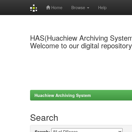
Home
Browse
Help
Skip
navigation
HAS(Huachiew Archiving Syste
Welcome to our digital repositor
Huachiew Archiving System
Search
Search: