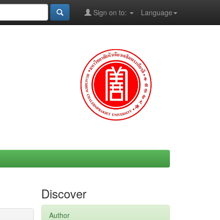
Sign on to:
Language
Discover
Author