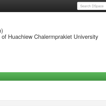
m)
y of Huachiew Chalermprakiet University