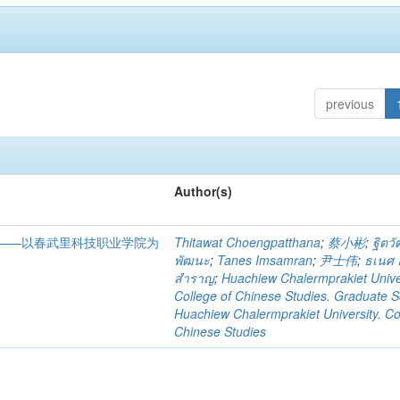
previous
Author(s)
——以春武里科技职业学院为
Thitawat Choengpatthana
;
蔡小彬
;
ฐิตวั
พัฒนะ
;
Tanes Imsamran
;
尹士伟
;
ธเนศ อ
สำราญ
;
Huachiew Chalermprakiet Univer
College of Chinese Studies. Graduate S
Huachiew Chalermprakiet University. Co
Chinese Studies