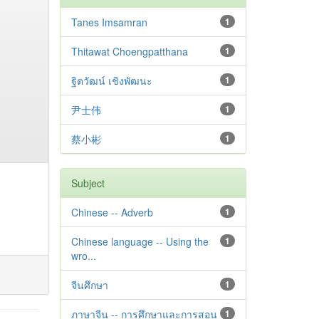
Tanes Imsamran
1
Thitawat Choengpatthana
1
ฐิตวัฒน์ เชิงพัฒนะ
1
尹士伟
1
蔡小彬
1
Subject
Chinese -- Adverb
1
Chinese language -- Using the
1
wro...
จีนศึกษา
1
ภาษาจีน -- การศึกษาและการสอน
1