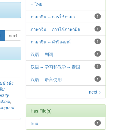
-- ไทย
ภาษาจีน -- การใช้ภาษา
1
ภาษาจีน -- การใช้ภาษาผิด
1
1
next
ภาษาจีน -- คำวิเศษณ์
1
汉语 -- 副词
1
汉语 -- 学习和教学 -- 泰国
1
汉语 -- 语言使用
1
ฒน์ เชิง
ิ่ม
next >
sity.
chool
;
llege of
Has File(s)
true
1