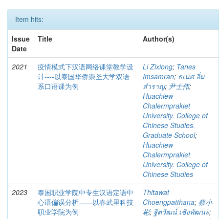
Item hits:
Issue
Title
Author(s)
Date
2021
疫情模式下汉语网络课堂教学设
Li Zixiong
;
Tanes
计----以泰国华侨崇圣大学双语
Imsamran
;
ธเนศ อิ่ม
系口语课为例
สำราญ
;
尹士伟
;
Huachiew
Chalermprakiet
University. College of
Chinese Studies.
Graduate School
;
Huachiew
Chalermprakiet
University. College of
Chinese Studies
2023
泰国职业学院中专生汉语定语中
Thitawat
心语偏误分析——以春武里科技
Choengpatthana
;
蔡小
职业学院为例
彬
;
ฐิตวัฒน์ เชิงพัฒนะ
;