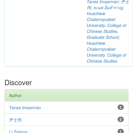
Tanes Imsamran
;
尹士
伟
;
ธเนศ อิ่มสำราญ
;
Huachiew
Chalermprakiet
University. College of
Chinese Studies.
Graduate School
;
Huachiew
Chalermprakiet
University. College of
Chinese Studies
Discover
Author
Tanes Imsamran
2
尹士伟
2
Li Zixiong
1