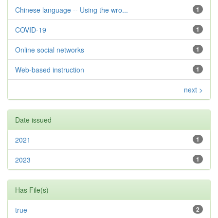
Chinese language -- Using the wro...
1
COVID-19
1
Online social networks
1
Web-based instruction
1
next >
Date issued
2021
1
2023
1
Has File(s)
true
2