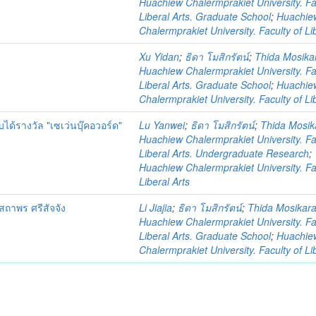
Huachiew Chalermprakiet University. Fa
Liberal Arts. Graduate School
;
Huachie
Chalermprakiet University. Faculty of Li
ว
Xu Yidan
;
ธิดา โมสิกรัตน์
;
Thida Mosika
Huachiew Chalermprakiet University. Fa
Liberal Arts. Graduate School
;
Huachie
Chalermprakiet University. Faculty of Li
้รางวัล "เซเว่นบุ๊คอวอร์ด"
Lu Yanwei
;
ธิดา โมสิกรัตน์
;
Thida Mosik
Huachiew Chalermprakiet University. Fa
Liberal Arts. Undergraduate Research
;
Huachiew Chalermprakiet University. Fa
Liberal Arts
าพร ศรีสัจจัง
Li Jiajia
;
ธิดา โมสิกรัตน์
;
Thida Mosikara
Huachiew Chalermprakiet University. Fa
Liberal Arts. Graduate School
;
Huachie
Chalermprakiet University. Faculty of Li