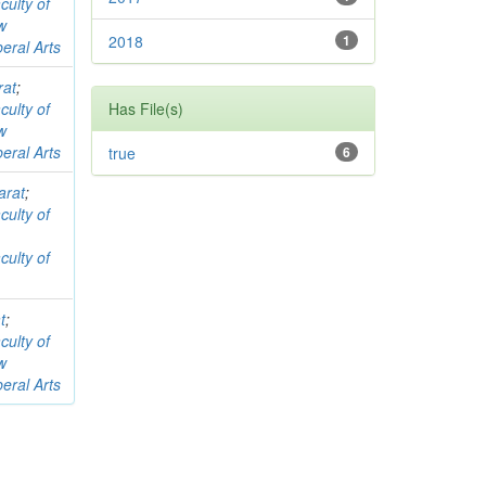
culty of
w
2018
1
beral Arts
rat
;
culty of
Has File(s)
w
beral Arts
true
6
arat
;
culty of
culty of
t
;
culty of
w
beral Arts