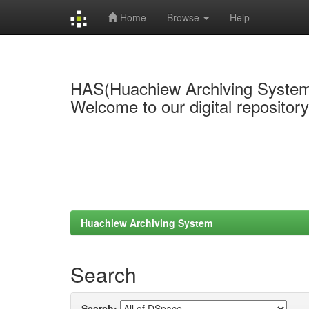
Home
Browse
Help
Skip
navigation
HAS(Huachiew Archiving Syste
Welcome to our digital repositor
Huachiew Archiving System
Search
Search: