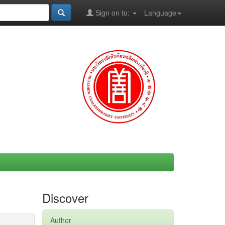
Sign on to:
Language
Discover
Author