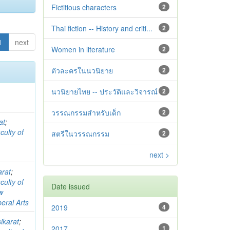
Fictitious characters
2
Thai fiction -- History and criti...
2
1
next
Women in literature
2
ตัวละครในนวนิยาย
2
นวนิยายไทย -- ประวัติและวิจารณ์
2
วรรณกรรมสำหรับเด็ก
2
at
;
culty of
สตรีในวรรณกรรม
2
next >
arat
;
culty of
Date issued
w
beral Arts
2019
4
ikarat
;
2017
1