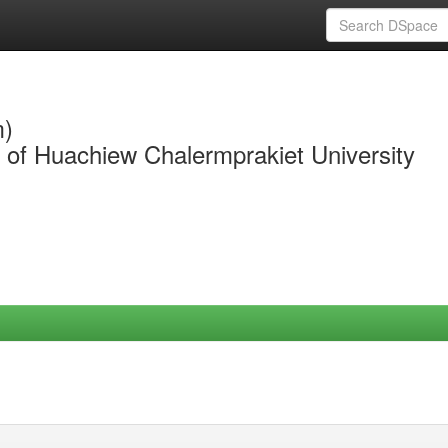
m)
y of Huachiew Chalermprakiet University