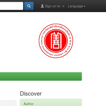
Sign on to:
Language
Discover
Author