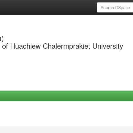
m)
y of Huachiew Chalermprakiet University