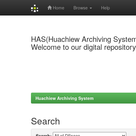
Home
Browse
Help
Skip
navigation
HAS(Huachiew Archiving Syste
Welcome to our digital repositor
Huachiew Archiving System
Search
Search: