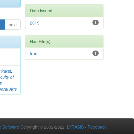
Date issued
2019
1
1
next
Has File(s)
true
1
ikarat
;
culty of
w
beral Arts
 Software
Copyright © 2002-2022
LYRASIS
-
Feedback