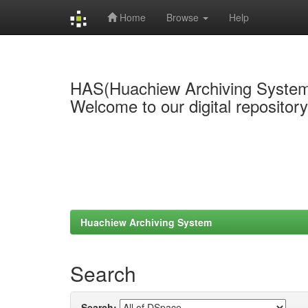
Home
Browse
Help
Skip
navigation
HAS(Huachiew Archiving Syste
Welcome to our digital repositor
Huachiew Archiving System
Search
Search: