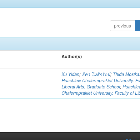
previous
Author(s)
ว
Xu Yidan
;
ธิดา โมสิกรัตน์
;
Thida Mosika
Huachiew Chalermprakiet University. Fa
Liberal Arts. Graduate School
;
Huachie
Chalermprakiet University. Faculty of Li