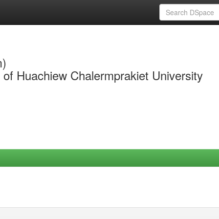
m)
y of Huachiew Chalermprakiet University