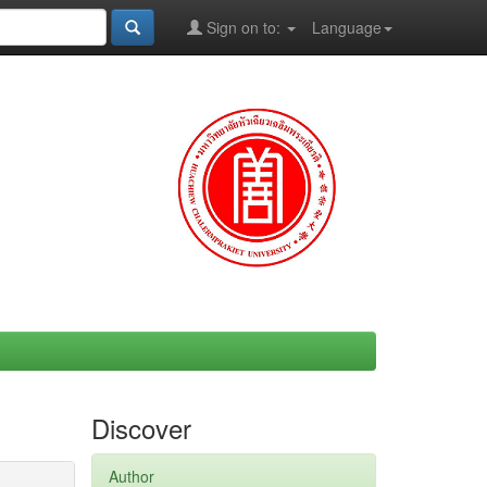
Sign on to:
Language
Discover
Author