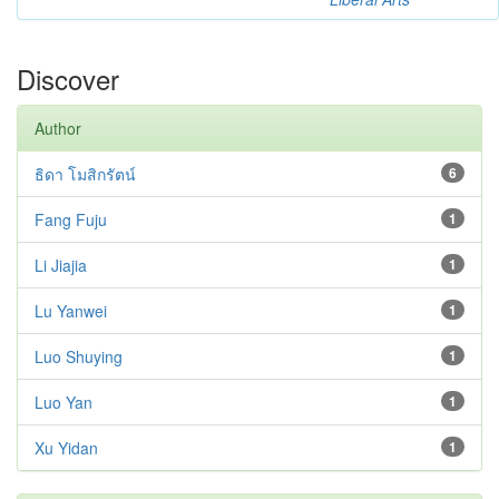
Discover
Author
ธิดา โมสิกรัตน์
6
Fang Fuju
1
Li Jiajia
1
Lu Yanwei
1
Luo Shuying
1
Luo Yan
1
Xu Yidan
1