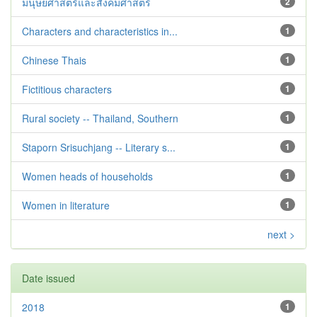
มนุษยศาสตร์และสังคมศาสตร์
2
Characters and characteristics in...
1
Chinese Thais
1
Fictitious characters
1
Rural society -- Thailand, Southern
1
Staporn Srisuchjang -- Literary s...
1
Women heads of households
1
Women in literature
1
next >
Date issued
2018
1