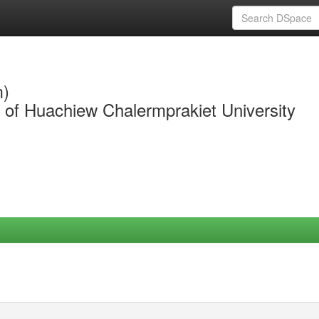
m)
y of Huachiew Chalermprakiet University