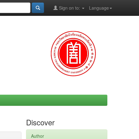
Sign on to:
Language
Discover
Author