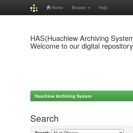
Home
Browse
Help
Skip
navigation
HAS(Huachiew Archiving Syste
Welcome to our digital repositor
Huachiew Archiving System
Search
Search: