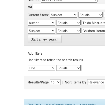
for
Current filters:
Start a new search
Add filters:
Use filters to refine the search results.
Results/Page
|
Sort items by
Results 1-2 of 2 (Search time: 0.001 seconds).