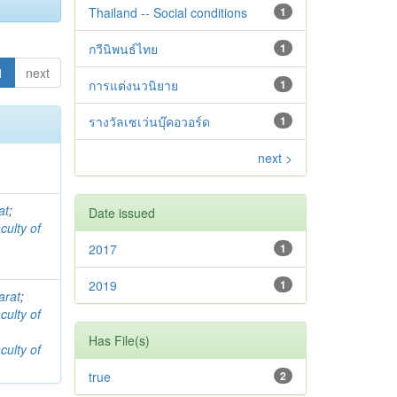
Thailand -- Social conditions
1
กวีนิพนธ์ไทย
1
1
next
การแต่งนวนิยาย
1
รางวัลเซเว่นบุ๊คอวอร์ด
1
next >
at
;
Date issued
culty of
2017
1
2019
1
arat
;
culty of
Has File(s)
culty of
true
2