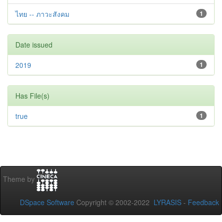
ไทย -- ภาวะสังคม
1
Date issued
2019
1
Has File(s)
true
1
Theme by
DSpace Software
Copyright © 2002-2022
LYRASIS
-
Feedback