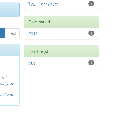
ไทย -- ภาวะสังคม
1
Date issued
1
next
2019
1
Has File(s)
true
1
arat
;
culty of
culty of