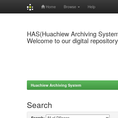
Home
Browse
Help
Skip
navigation
HAS(Huachiew Archiving Syste
Welcome to our digital repositor
Huachiew Archiving System
Search
Search: