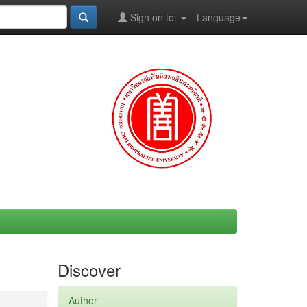
Sign on to:
Language
Discover
Author