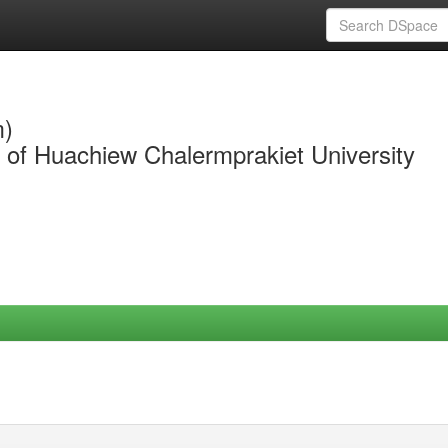
m)
y of Huachiew Chalermprakiet University