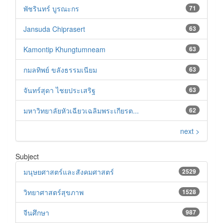
พัชรินทร์ บูรณะกร
71
Jansuda Chiprasert
63
Kamontip Khungtumneam
63
กมลทิพย์ ขลังธรรมเนียม
63
จันทร์สุดา ไชยประเสริฐ
63
มหาวิทยาลัยหัวเฉียวเฉลิมพระเกียรต...
62
next >
Subject
มนุษยศาสตร์และสังคมศาสตร์
2529
วิทยาศาสตร์สุขภาพ
1528
จีนศึกษา
987