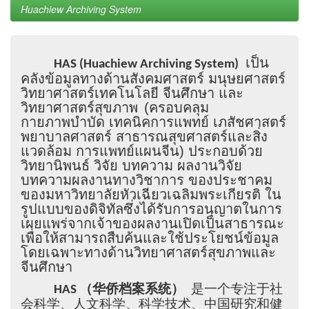
Huachiew Archiving System
เป็น
HAS (Huachiew Archiving System)
คลังข้อมูลทางด้านสังคมศาสตร์ มนุษยศาสตร์
วิทยาศาสตร์เทคโนโลยี จีนศึกษา และ
วิทยาศาสตร์สุขภาพ
(ครอบคลุม
กายภาพบำบัด เทคนิคการแพทย์ เภสัชศาสตร์
พยาบาลศาสตร์ สาธารณสุขศาสตร์และสิ่ง
แวดล้อม การแพทย์แผนจีน) ประกอบด้วย
วิทยานิพนธ์ วิจัย บทความ ผลงานวิจัย
บทความผลงานทางวิชาการ ของประชาคม
ของมหาวิทยาลัยหัวเฉียวเฉลิมพระเกียรติ ใน
รูปแบบของดิจิทัลซึ่งได้รับการอนุญาตในการ
เผยแพร่จากเจ้าของผลงานเปิดเป็นสาธารณะ
เพื่อให้สามารถสืบค้นและใช้ประโยชน์ข้อมูล
โดยเฉพาะทางด้านวิทยาศาสตร์สุขภาพและ
จีนศึกษา
是一个专注于社
HAS （华侨档案系统）
会科学、人文科学、科学技术、中国研究和健