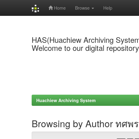
Home
Browse
Help
Skip
navigation
HAS(Huachiew Archiving Syste
Welcome to our digital repositor
Huachiew Archiving System
Browsing by Author ทศพร 