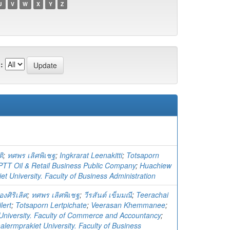
U
V
W
X
Y
Z
:
ติ
;
ทศพร เลิศพิเชฐ
;
Ingkrarat Leenakitti
;
Totsaporn
PTT Oil & Retail Business Public Company
;
Huachiew
t University. Faculty of Business Administration
องศิริเลิศ
;
ทศพร เลิศพิเชฐ
;
วีรสันต์ เข็มมณี
;
Teerachai
lert
;
Totsaporn Lertpichate
;
Veerasan Khemmanee
;
niversity. Faculty of Commerce and Accountancy
;
lermprakiet University. Faculty of Business