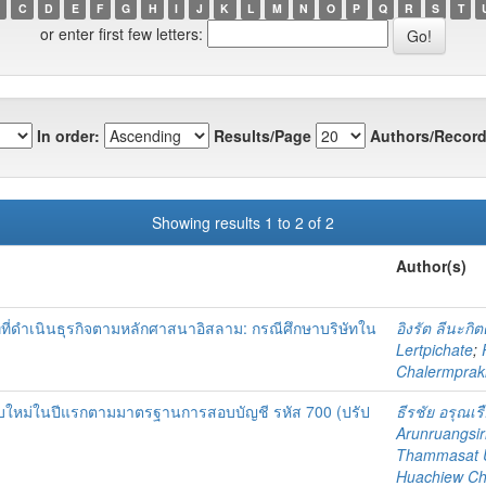
C
D
E
F
G
H
I
J
K
L
M
N
O
P
Q
R
S
T
or enter first few letters:
In order:
Results/Page
Authors/Record
Showing results 1 to 2 of 2
Author(s)
ที่ดำเนินธุรกิจตามหลักศาสนาอิสลาม: กรณีศึกษาบริษัทใน
อิงรัต ลีนะกิต
Lertpichate
;
Chalermprakie
ใหม่ในปีแรกตามมาตรฐานการสอบบัญชี รหัส 700 (ปรัป
ธีรชัย อรุณเรื
Arunruangsiri
Thammasat U
Huachiew Cha