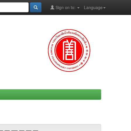
Sign on to:
Language