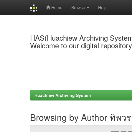
Home
Browse
Help
Skip
navigation
HAS(Huachiew Archiving Syste
Welcome to our digital repositor
Huachiew Archiving System
Browsing by Author ทิพว