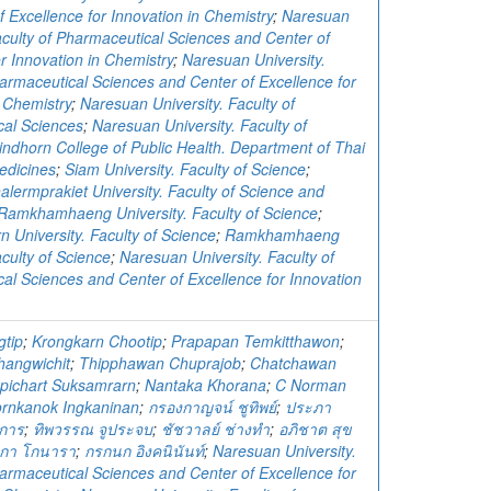
 Excellence for Innovation in Chemistry
;
Naresuan
Faculty of Pharmaceutical Sciences and Center of
r Innovation in Chemistry
;
Naresuan University.
harmaceutical Sciences and Center of Excellence for
n Chemistry
;
Naresuan University. Faculty of
al Sciences
;
Naresuan University. Faculty of
rindhorn College of Public Health. Department of Thai
edicines
;
Siam University. Faculty of Science
;
lermprakiet University. Faculty of Science and
Ramkhamhaeng University. Faculty of Science
;
 University. Faculty of Science
;
Ramkhamhaeng
aculty of Science
;
Naresuan University. Faculty of
al Sciences and Center of Excellence for Innovation
gtip
;
Krongkarn Chootip
;
Prapapan Temkitthawon
;
angwichit
;
Thipphawan Chuprajob
;
Chatchawan
pichart Suksamrarn
;
Nantaka Khorana
;
C Norman
ornkanok Ingkaninan
;
กรองกาญจน์ ชูทิพย์
;
ประภา
จการ
;
ทิพวรรณ จูประจบ
;
ชัชวาลย์ ช่างทำ
;
อภิชาต สุข
ทกา โกนารา
;
กรกนก อิงคนินันท์
;
Naresuan University.
harmaceutical Sciences and Center of Excellence for