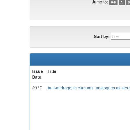
Jump to:
0-9
A
B
Sort by:
Issue
Title
Date
2017
Anti-androgenic curcumin analogues as stero