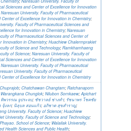
n Chemistry
;
Naresuan University. Faculty of
al Sciences and Center of Excellence for Innovation
;
Naresuan University. Faculty of Pharmaceutical
 Center of Excellence for Innovation in Chemistry
;
versity. Faculty of Pharmaceutical Sciences and
ellence for Innovation in Chemistry
;
Naresuan
Faculty of Pharmaceutical Sciences and Center of
r Innovation in Chemistry
;
Huachiew Chalermprakiet
Faculty of Science and Technology
;
Ramkhamhaeng
aculty of Science
;
Naresuan University. Faculty of
al Sciences and Center of Excellence for Innovation
;
Naresuan University. Faculty of Pharmaceutical
resuan University. Faculty of Pharmaceutical
 Center of Excellence for Innovation in Chemistry
Chuprajob
;
Chatchawan Changtam
;
Ratchanaporn
;
Warangkana Chunglok
;
Nilubon Sornkaew
;
Apichart
;
ทิพวรรณ จูประจบ
;
ชัชวาลย์ ช่างทำ
;
รัชนาพร โชคชัย
จุ้งลก
;
นิลุบล สอนแก้ว
;
อภิชาต สุขสำราญ
;
 University. Faculty of Science
;
Huachiew
et University. Faculty of Science and Technology
;
f Phayao. School of Science
;
Walailak University.
ied Health Sciences and Public Health
;