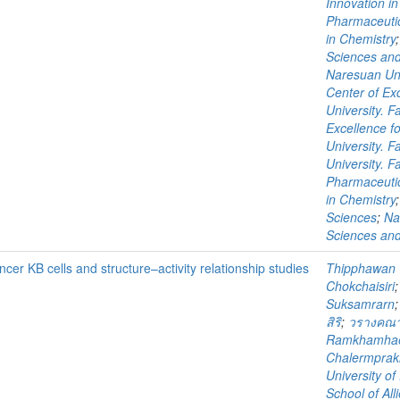
Innovation i
Pharmaceutic
in Chemistry
Sciences and
Naresuan Uni
Center of Exc
University. 
Excellence fo
University. 
University. F
Pharmaceutic
in Chemistry
Sciences
;
Na
Sciences and
ncer KB cells and structure–activity relationship studies
Thipphawan 
Chokchaisiri
Suksamrarn
สิริ
;
วรางคณา 
Ramkhamhaeng
Chalermpraki
University o
School of All