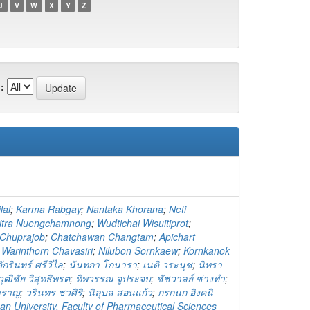
U
V
W
X
Y
Z
:
lai
;
Karma Rabgay
;
Nantaka Khorana
;
Neti
itra Nuengchamnong
;
Wudtichai Wisuitiprot
;
Chuprajob
;
Chatchawan Changtam
;
Apichart
;
Warinthorn Chavasiri
;
Nilubon Sornkaew
;
Kornkanok
จักรินทร์ ศรีวิไล
;
นันทกา โกนารา
;
เนติ วระนุช
;
นิทรา
วุฒิชัย วิสุทธิพรต
;
ทิพวรรณ จูประจบ
;
ชัชวาลย์ ช่างทำ
;
ำราญ
;
วรินทร ชวศิริ
;
นิลุบล สอนแก้ว
;
กรกนก อิงคนิ
n University. Faculty of Pharmaceutical Sciences