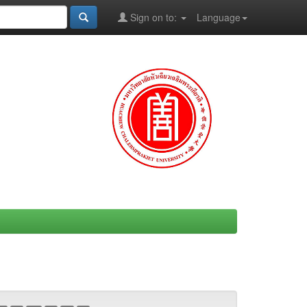
Sign on to:
Language