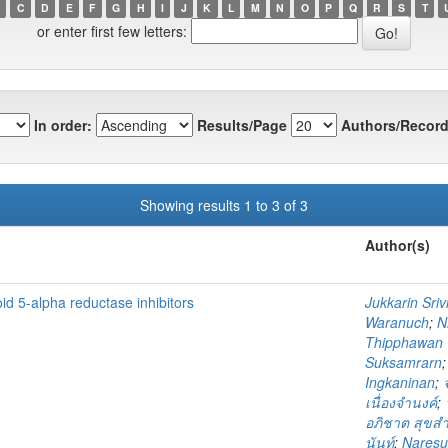
C
D
E
F
G
H
I
J
K
L
M
N
O
P
Q
R
S
T
or enter first few letters:
In order:
Results/Page
Authors/Record
Showing results 1 to 3 of 3
Author(s)
id 5-alpha reductase inhibitors
Jukkarin Srivi
Waranuch
;
N
Thipphawan 
Suksamrarn
Ingkaninan
;
เนื่องจำนงค์
;
อภิชาต สุขส
นันท์
;
Naresua