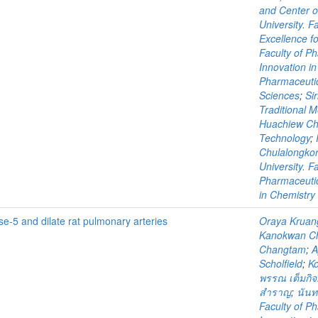
and Center of
University. 
Excellence fo
Faculty of P
Innovation i
Pharmaceutic
Sciences
;
Si
Traditional M
Huachiew Cha
Technology
;
Chulalongkorn
University. F
Pharmaceutic
in Chemistry
e-5 and dilate rat pulmonary arteries
Oraya Kruan
Kanokwan Ch
Changtam
;
A
Scholfield
;
K
พรรณ เต็มกิ
สำราญ
;
นัน
Faculty of P