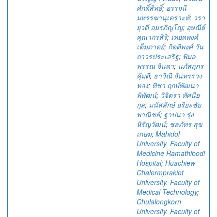
ศักดิ์สิทธิ์
;
อรรจนี
มหรรฆานุเคราะห์
;
วรา
ยุวดี อมรภิญโญ
;
อุษณีย์
คุณากรสิริ
;
เทอดพงศ์
เต็มภาคย์
;
กิตติพงศ์ วัน
ถาวรประเสริฐ
;
พิมล
พรรณ จินดา
;
นภัสฤภร
คุ้มดี
;
ธาวิณี จันทรรวง
ทอง
;
ทิชา ฤกษ์พัฒนา
พิพัฒน์
;
วิจิตรา ทัศนีย
กุล
;
มนัสลักษ์ อริยะชัย
พาณิชย์
;
ฐาปนา รุ่ง
หิรัญวัฒน์
;
ชลภัทร สุข
เกษม
;
Mahidol
University. Faculty of
Medicine Ramathibodi
Hospital
;
Huachiew
Chalermprakiet
University. Faculty of
Medical Technology
;
Chulalongkorn
University. Faculty of