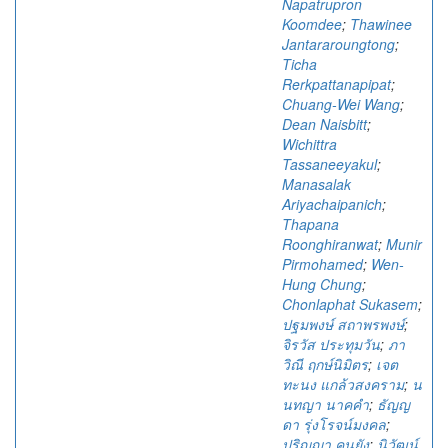
Napatrupron
Koomdee
;
Thawinee
Jantararoungtong
;
Ticha
Rerkpattanapipat
;
Chuang-Wei Wang
;
Dean Naisbitt
;
Wichittra
Tassaneeyakul
;
Manasalak
Ariyachaipanich
;
Thapana
Roonghiranwat
;
Munir
Pirmohamed
;
Wen-
Hung Chung
;
Chonlaphat Sukasem
;
ปฐมพงษ์ สถาพรพงษ์
;
จิรวัส ประทุมวัน
;
ภา
วิณี ฤกษ์นิมิตร
;
เจต
ทะนง แกล้วสงคราม
;
น
นทญา นาคคำ
;
ธัญญ
ดา รุ่งโรจน์มงคล
;
ปริญญา คนยัง
;
นิวัฒน์