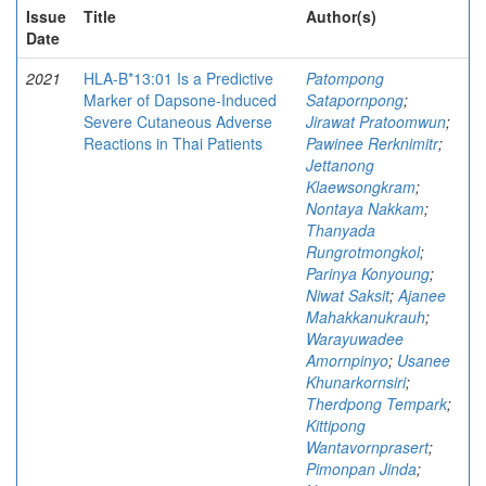
Issue
Title
Author(s)
Date
2021
HLA-B*13:01 Is a Predictive
Patompong
Marker of Dapsone-Induced
Satapornpong
;
Severe Cutaneous Adverse
Jirawat Pratoomwun
;
Reactions in Thai Patients
Pawinee Rerknimitr
;
Jettanong
Klaewsongkram
;
Nontaya Nakkam
;
Thanyada
Rungrotmongkol
;
Parinya Konyoung
;
Niwat Saksit
;
Ajanee
Mahakkanukrauh
;
Warayuwadee
Amornpinyo
;
Usanee
Khunarkornsiri
;
Therdpong Tempark
;
Kittipong
Wantavornprasert
;
Pimonpan Jinda
;