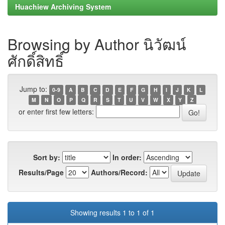
Huachiew Archiving System
Browsing by Author นิวัฒน์
ศักดิ์สิทธิ์
Jump to:
0-9
A
B
C
D
E
F
G
H
I
J
K
L
M
N
O
P
Q
R
S
T
U
V
W
X
Y
Z
or enter first few letters:
Sort by:
In order:
Results/Page
Authors/Record:
Showing results 1 to 1 of 1