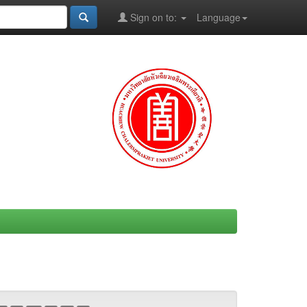
Sign on to:
Language