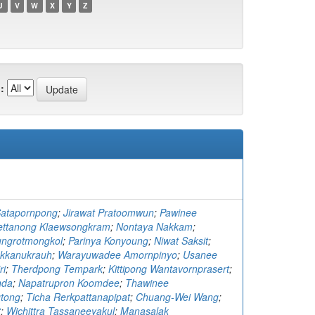
U
V
W
X
Y
Z
:
atapornpong
;
Jirawat Pratoomwun
;
Pawinee
ettanong Klaewsongkram
;
Nontaya Nakkam
;
ngrotmongkol
;
Parinya Konyoung
;
Niwat Saksit
;
kkanukrauh
;
Warayuwadee Amornpinyo
;
Usanee
ri
;
Therdpong Tempark
;
Kittipong Wantavornprasert
;
nda
;
Napatrupron Koomdee
;
Thawinee
gtong
;
Ticha Rerkpattanapipat
;
Chuang-Wei Wang
;
t
;
Wichittra Tassaneeyakul
;
Manasalak