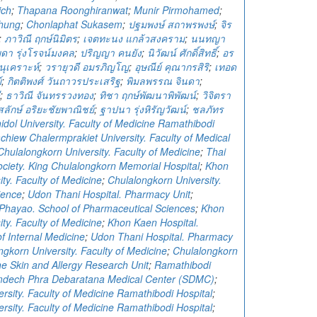
ich
;
Thapana Roonghiranwat
;
Munir Pirmohamed
;
hung
;
Chonlaphat Sukasem
;
ปฐมพงษ์ สถาพรพงษ์
;
จิร
;
ภาวิณี ฤกษ์นิมิตร
;
เจตทะนง แกล้วสงคราม
;
นนทญา
ดา รุ่งโรจน์มงคล
;
ปริญญา คนยัง
;
นิวัฒน์ ศักดิ์สิทธิ์
;
อร
ุเคราะห์
;
วรายุวดี อมรภิญโญ
;
อุษณีย์ คุณากรสิริ
;
เทอด
์
;
กิตติพงศ์ วันถาวรประเสริฐ
;
พิมลพรรณ จินดา
;
;
ธาวิณี จันทรรวงทอง
;
ทิชา ฤกษ์พัฒนาพิพัฒน์
;
วิจิตรา
สลักษ์ อริยะชัยพาณิชย์
;
ฐาปนา รุ่งหิรัญวัฒน์
;
ชลภัทร
dol University. Faculty of Medicine Ramathibodi
chiew Chalermprakiet University. Faculty of Medical
Chulalongkorn University. Faculty of Medicine
;
Thai
ciety. King Chulalongkorn Memorial Hospital
;
Khon
ty. Faculty of Medicine
;
Chulalongkorn University.
ience
;
Udon Thani Hospital. Pharmacy Unit
;
f Phayao. School of Pharmaceutical Sciences
;
Khon
ty. Faculty of Medicine
;
Khon Kaen Hospital.
f Internal Medicine
;
Udon Thani Hospital. Pharmacy
ngkorn University. Faculty of Medicine
;
Chulalongkorn
he Skin and Allergy Research Unit
;
Ramathibodi
omdech Phra Debaratana Medical Center (SDMC)
;
rsity. Faculty of Medicine Ramathibodi Hospital
;
rsity. Faculty of Medicine Ramathibodi Hospital
;