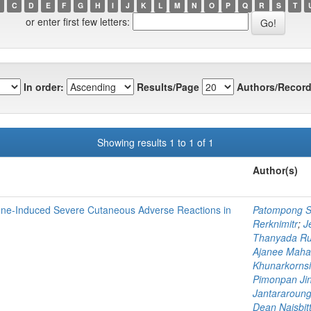
C
D
E
F
G
H
I
J
K
L
M
N
O
P
Q
R
S
T
or enter first few letters:
In order:
Results/Page
Authors/Record
Showing results 1 to 1 of 1
Author(s)
sone-Induced Severe Cutaneous Adverse Reactions in
Patompong S
Rerknimitr
;
J
Thanyada Ru
Ajanee Maha
Khunarkornsi
Pimonpan Ji
Jantararoun
Dean Naisbit