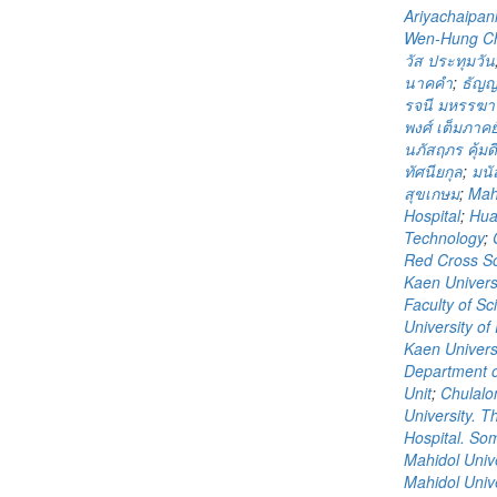
Ariyachaipan
Wen-Hung C
วัส ประทุมวัน
นาคคำ
;
ธัญญ
รจนี มหรรฆาน
พงศ์ เต็มภาคย
นภัสฤภร คุ้มดี
ทัศนียกุล
;
มนั
สุขเกษม
;
Mahi
Hospital
;
Hua
Technology
;
Red Cross So
Kaen Universi
Faculty of Sc
University o
Kaen Universi
Department o
Unit
;
Chulalo
University. T
Hospital. S
Mahidol Unive
Mahidol Unive