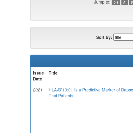
Jump to:
0-9
A
B
Sort by:
Issue
Title
Date
2021
HLA-B*13:01 Is a Predictive Marker of Dap
Thai Patients