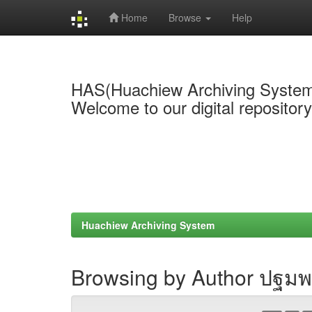
Home
Browse
Help
Skip
navigation
HAS(Huachiew Archiving Syste
Welcome to our digital repositor
Huachiew Archiving System
Browsing by Author ปฐมพ