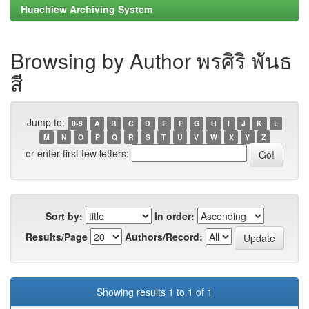
Huachiew Archiving System
Browsing by Author พรศิริ พันธ
สี
Jump to:
0-9
A
B
C
D
E
F
G
H
I
J
K
L
M
N
O
P
Q
R
S
T
U
V
W
X
Y
Z
or enter first few letters:
Sort by:
In order:
Results/Page
Authors/Record:
Showing results 1 to 1 of 1