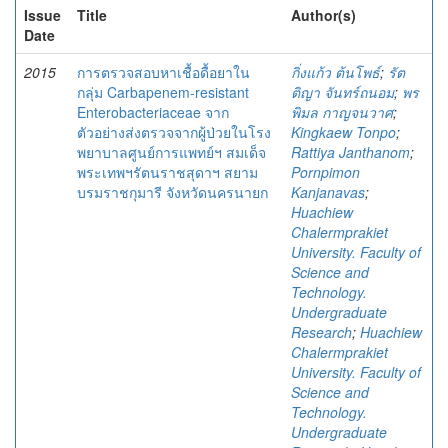
Issue
Title
Author(s)
Date
2015
การตรวจสอบหาเชื้อดื้อยาใน
กิ่งแก้ว ต้นโพธ์
;
รัต
กลุ่ม Carbapenem-resistant
ติญา จันทร์ถนอม
;
พร
Enterobacteriaceae จาก
พิมล กาญจนวาศ
;
ตัวอย่างส่งตรวจจากผู้ป่วยในโรง
Kingkaew Tonpo
;
พยาบาลศูนย์การแพทย์ฯ สมเด็จ
Rattiya Janthanom
;
พระเทพฯรัตนราชสุดาฯ สยาม
Pornpimon
บรมราชกุมารี จังหวัดนครนายก
Kanjanavas
;
Huachiew
Chalermprakiet
University. Faculty of
Science and
Technology.
Undergraduate
Research
;
Huachiew
Chalermprakiet
University. Faculty of
Science and
Technology.
Undergraduate