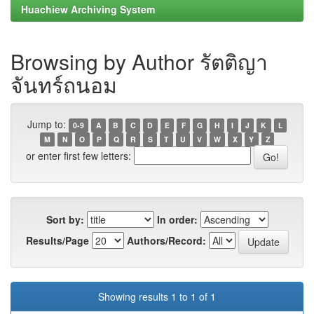
Huachiew Archiving System
Browsing by Author รัตติญา
จันทร์ถนอม
Jump to:
0-9
A
B
C
D
E
F
G
H
I
J
K
L
M
N
O
P
Q
R
S
T
U
V
W
X
Y
Z
or enter first few letters:
Sort by:
In order:
Results/Page
Authors/Record:
Showing results 1 to 1 of 1