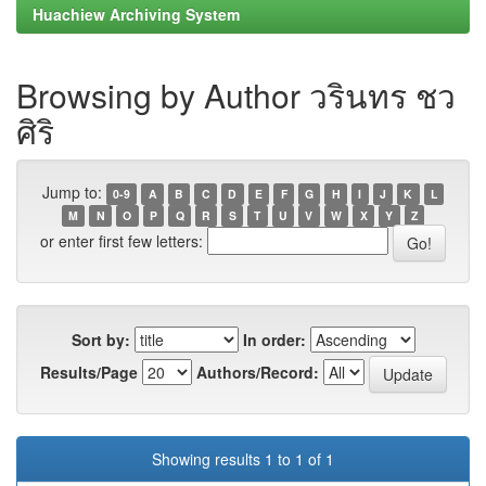
Huachiew Archiving System
Browsing by Author วรินทร ชว
ศิริ
Jump to:
0-9
A
B
C
D
E
F
G
H
I
J
K
L
M
N
O
P
Q
R
S
T
U
V
W
X
Y
Z
or enter first few letters:
Sort by:
In order:
Results/Page
Authors/Record:
Showing results 1 to 1 of 1