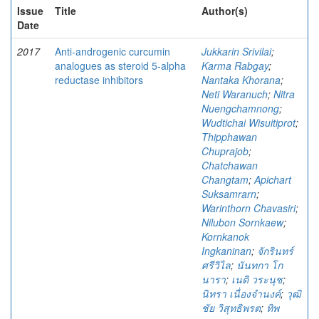
Issue
Title
Author(s)
Date
2017
Anti-androgenic curcumin
Jukkarin Srivilai
;
analogues as steroid 5-alpha
Karma Rabgay
;
reductase inhibitors
Nantaka Khorana
;
Neti Waranuch
;
Nitra
Nuengchamnong
;
Wudtichai Wisuitiprot
;
Thipphawan
Chuprajob
;
Chatchawan
Changtam
;
Apichart
Suksamrarn
;
Warinthorn Chavasiri
;
Nilubon Sornkaew
;
Kornkanok
Ingkaninan
;
จักรินทร์
ศรีวิไล
;
นันทกา โก
นารา
;
เนติ วระนุช
;
นิทรา เนื่องจำนงค์
;
วุฒิ
ชัย วิสุทธิพรต
;
ทิพ