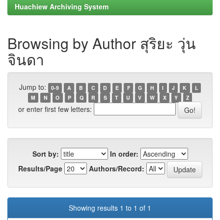
Huachiew Archiving System
Browsing by Author สุริยะ วุ่น
จินดา
Jump to:
0-9
A
B
C
D
E
F
G
H
I
J
K
L
M
N
O
P
Q
R
S
T
U
V
W
X
Y
Z
or enter first few letters:
Sort by:
In order:
Results/Page
Authors/Record:
Showing results 1 to 1 of 1