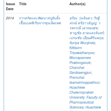
Issue
Title
Author(s)
Date
2014
การสกัดและพัฒนาสบู่ยับยั้ง
สุริยะ วุ่นจินดา
;
กิจฐิ
เชื้อแบคทีเรียจากชุมเห็ดเทศ
สรณ์ ตริยาวธัญญู
;
ว
รพรรณี เผ่าทองศุข
;
ชาญชัย สาดแสงจันทร์
;
เปรมชัย เอี่ยมศิรินพกุล
;
Suriya Wunjinda
;
Kittisorn
Triyawathanyoo
;
Worrapannee
Powtongsook
;
Chanchai
Sardsaengjun
;
Premchai
Ieamsirinoppakhun
;
Huachiew
Chalermprakiet
University. Faculty of
Pharmaceutical
Sciences
;
Huachiew