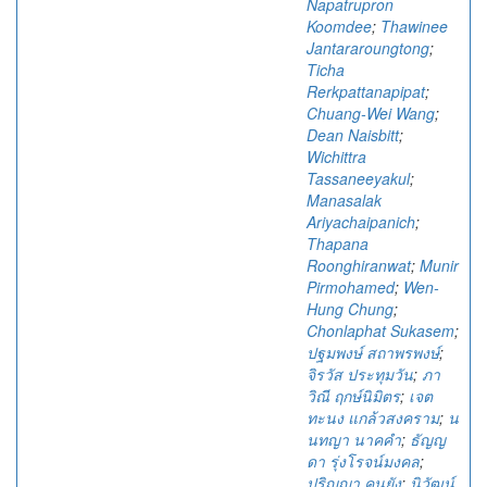
Napatrupron
Koomdee
;
Thawinee
Jantararoungtong
;
Ticha
Rerkpattanapipat
;
Chuang-Wei Wang
;
Dean Naisbitt
;
Wichittra
Tassaneeyakul
;
Manasalak
Ariyachaipanich
;
Thapana
Roonghiranwat
;
Munir
Pirmohamed
;
Wen-
Hung Chung
;
Chonlaphat Sukasem
;
ปฐมพงษ์ สถาพรพงษ์
;
จิรวัส ประทุมวัน
;
ภา
วิณี ฤกษ์นิมิตร
;
เจต
ทะนง แกล้วสงคราม
;
น
นทญา นาคคำ
;
ธัญญ
ดา รุ่งโรจน์มงคล
;
ปริญญา คนยัง
;
นิวัฒน์