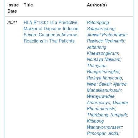
Issue
Title
Author(s)
Date
2021
HLA-B*13:01 Is a Predictive
Patompong
Marker of Dapsone-Induced
Satapornpong
;
Severe Cutaneous Adverse
Jirawat Pratoomwun
;
Reactions in Thai Patients
Pawinee Rerknimitr
;
Jettanong
Klaewsongkram
;
Nontaya Nakkam
;
Thanyada
Rungrotmongkol
;
Parinya Konyoung
;
Niwat Saksit
;
Ajanee
Mahakkanukrauh
;
Warayuwadee
Amornpinyo
;
Usanee
Khunarkornsiri
;
Therdpong Tempark
;
Kittipong
Wantavornprasert
;
Pimonpan Jinda
;