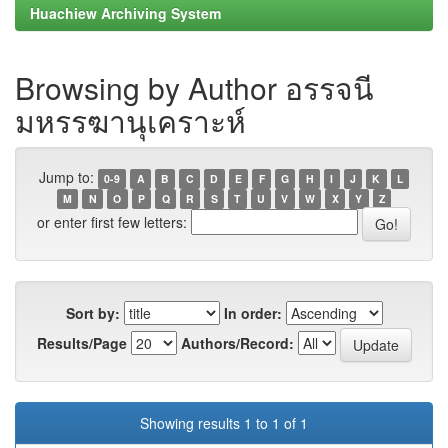
Huachiew Archiving System
Browsing by Author อรรจนี
มหรรฆานุเคราะห์
Jump to:
0-9
A
B
C
D
E
F
G
H
I
J
K
L
M
N
O
P
Q
R
S
T
U
V
W
X
Y
Z
or enter first few letters:
Sort by:
In order:
Results/Page
Authors/Record:
Showing results 1 to 1 of 1