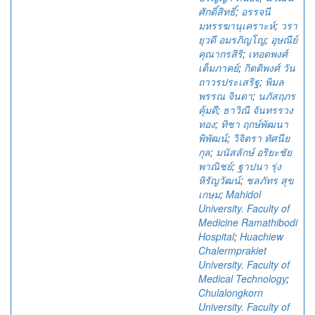
ศักดิ์สิทธิ์
;
อรรจนี
มหรรฆานุเคราะห์
;
วรา
ยุวดี อมรภิญโญ
;
อุษณีย์
คุณากรสิริ
;
เทอดพงศ์
เต็มภาคย์
;
กิตติพงศ์ วัน
ถาวรประเสริฐ
;
พิมล
พรรณ จินดา
;
นภัสฤภร
คุ้มดี
;
ธาวิณี จันทรรวง
ทอง
;
ทิชา ฤกษ์พัฒนา
พิพัฒน์
;
วิจิตรา ทัศนีย
กุล
;
มนัสลักษ์ อริยะชัย
พาณิชย์
;
ฐาปนา รุ่ง
หิรัญวัฒน์
;
ชลภัทร สุข
เกษม
;
Mahidol
University. Faculty of
Medicine Ramathibodi
Hospital
;
Huachiew
Chalermprakiet
University. Faculty of
Medical Technology
;
Chulalongkorn
University. Faculty of