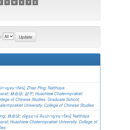
U
V
W
X
Y
Z
:
ปกาญจนารัตน์
;
Zhao Ping
;
Natthaya
arat
;
林命珍
;
赵平
;
Huachiew Chalermprakiet
ollege of Chinese Studies. Graduate School
;
lermprakiet University. College of Chinese Studies
ing
;
林命珍
;
ณัฐธยาน์ ลิมปกาญจนารัตน์
;
Natthaya
arat
;
Huachiew Chalermprakiet University. College of
ies