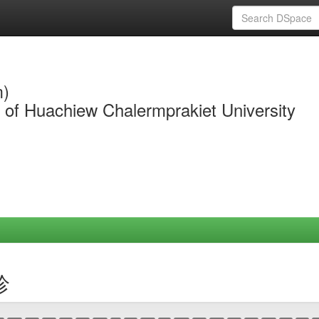
m)
y of Huachiew Chalermprakiet University
珍