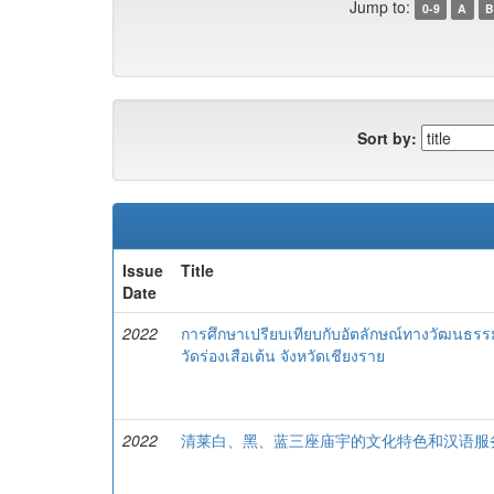
Jump to:
0-9
A
B
Sort by:
Issue
Title
Date
2022
การศึกษาเปรียบเทียบกับอัตลักษณ์ทางวัฒนธรร
วัดร่องเสือเต้น จังหวัดเชียงราย
2022
清莱白、黑、蓝三座庙宇的文化特色和汉语服