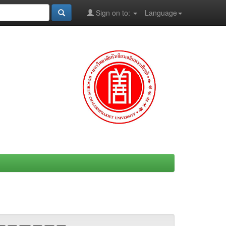
Sign on to:
Language