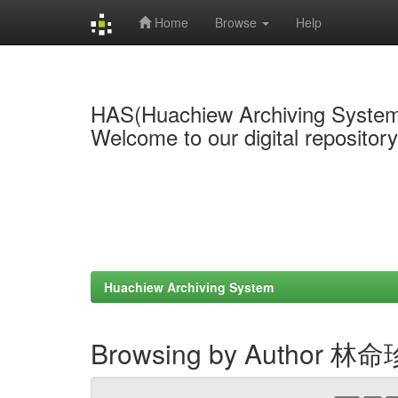
Home
Browse
Help
Skip
navigation
HAS(Huachiew Archiving Syste
Welcome to our digital repositor
Huachiew Archiving System
Browsing by Author 林命