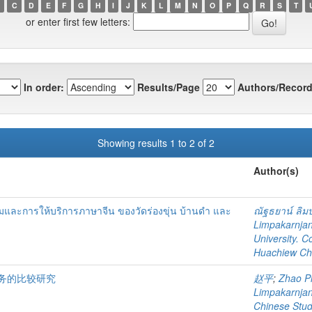
C
D
E
F
G
H
I
J
K
L
M
N
O
P
Q
R
S
T
or enter first few letters:
In order:
Results/Page
Authors/Record
Showing results 1 to 2 of 2
Author(s)
มและการให้บริการภาษาจีน ของวัดร่องขุ่น บ้านดำ และ
ณัฐธยาน์ ลิม
Limpakarnjan
University. C
Huachiew Cha
务的比较研究
赵平
;
Zhao P
Limpakarnjan
Chinese Stud