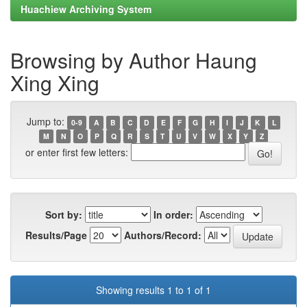
Huachiew Archiving System
Browsing by Author Haung
Xing Xing
Jump to:
0-9
A
B
C
D
E
F
G
H
I
J
K
L
M
N
O
P
Q
R
S
T
U
V
W
X
Y
Z
or enter first few letters:
Sort by:
In order:
Results/Page
Authors/Record:
Showing results 1 to 1 of 1