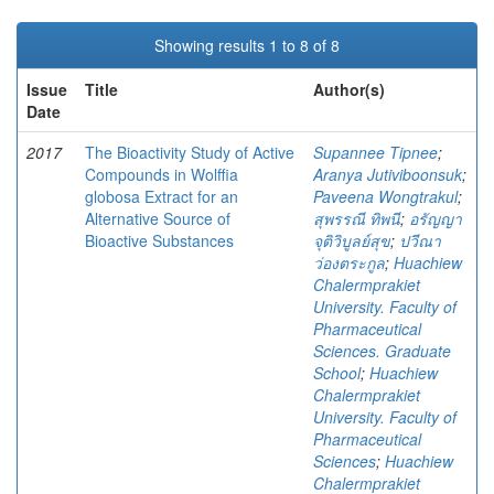
Showing results 1 to 8 of 8
Issue
Title
Author(s)
Date
2017
The Bioactivity Study of Active
Supannee Tipnee
;
Compounds in Wolffia
Aranya Jutiviboonsuk
;
globosa Extract for an
Paveena Wongtrakul
;
Alternative Source of
สุพรรณี ทิพนี
;
อรัญญา
Bioactive Substances
จุติวิบูลย์สุข
;
ปวีณา
ว่องตระกูล
;
Huachiew
Chalermprakiet
University. Faculty of
Pharmaceutical
Sciences. Graduate
School
;
Huachiew
Chalermprakiet
University. Faculty of
Pharmaceutical
Sciences
;
Huachiew
Chalermprakiet