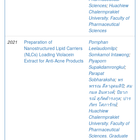
Sciences
;
Huachiew
Chalermprakiet
University. Faculty of
Pharmaceutical
Sciences
2021
Preparation of
Pornphan
Nanostructured Lipid Carriers
Leelaudomlipi
;
(NLCs) Loading Violacein
Somkamol Intawong
;
Extract for Anti-Acne Products
Piyaporn
Supakdamrongkul
;
Parapat
Sobharaksha
;
พร
พรรณ ลีลาอุดมลิปิ
;
สม
กมล อินทวงค์
;
ปิยาภ
รณ์ สุภัคดำรงกุล
;
ปาร
ภัทร โศภารักษ์
;
Huachiew
Chalermprakiet
University. Faculty of
Pharmaceutical
Sciences. Graduate