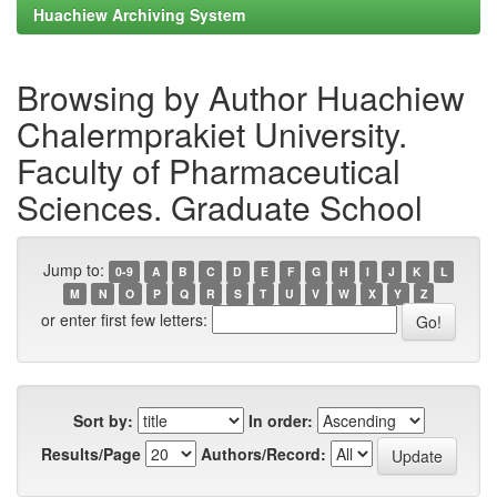
Huachiew Archiving System
Browsing by Author Huachiew
Chalermprakiet University.
Faculty of Pharmaceutical
Sciences. Graduate School
Jump to:
0-9
A
B
C
D
E
F
G
H
I
J
K
L
M
N
O
P
Q
R
S
T
U
V
W
X
Y
Z
or enter first few letters:
Sort by:
In order:
Results/Page
Authors/Record: