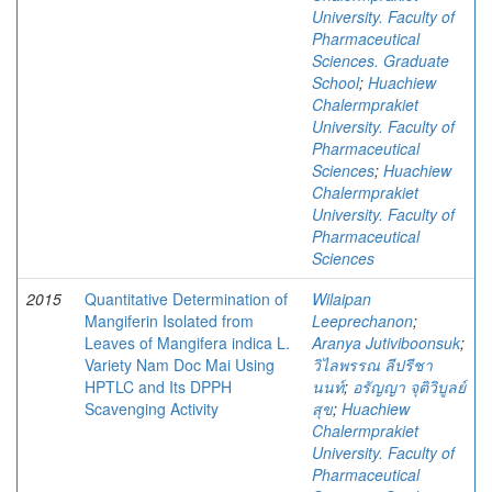
University. Faculty of
Pharmaceutical
Sciences. Graduate
School
;
Huachiew
Chalermprakiet
University. Faculty of
Pharmaceutical
Sciences
;
Huachiew
Chalermprakiet
University. Faculty of
Pharmaceutical
Sciences
2015
Quantitative Determination of
Wilaipan
Mangiferin Isolated from
Leeprechanon
;
Leaves of Mangifera indica L.
Aranya Jutiviboonsuk
;
Variety Nam Doc Mai Using
วิไลพรรณ ลีปรีชา
HPTLC and Its DPPH
นนท์
;
อรัญญา จุติวิบูลย์
Scavenging Activity
สุข
;
Huachiew
Chalermprakiet
University. Faculty of
Pharmaceutical