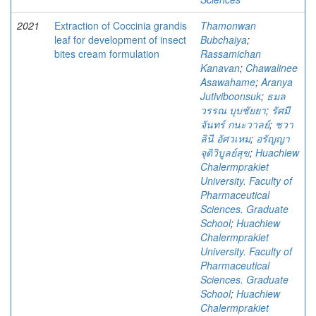
2021
Extraction of Coccinia grandis
Thamonwan
leaf for development of insect
Bubchaiya
;
bites cream formulation
Rassamichan
Kanavan
;
Chawalinee
Asawahame
;
Aranya
Jutiviboonsuk
;
ธมล
วรรณ บุบชัยยา
;
รัศมี
จันทร์ กนะวาลย์
;
ชวา
ลินี อัศวเหม
;
อรัญญา
จุติวิบูลย์สุข
;
Huachiew
Chalermprakiet
University. Faculty of
Pharmaceutical
Sciences. Graduate
School
;
Huachiew
Chalermprakiet
University. Faculty of
Pharmaceutical
Sciences. Graduate
School
;
Huachiew
Chalermprakiet