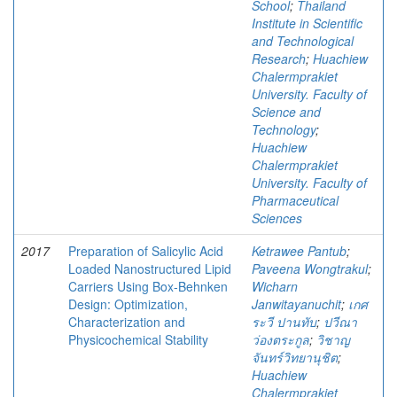
School
;
Thailand
Institute in Scientific
and Technological
Research
;
Huachiew
Chalermprakiet
University. Faculty of
Science and
Technology
;
Huachiew
Chalermprakiet
University. Faculty of
Pharmaceutical
Sciences
2017
Preparation of Salicylic Acid
Ketrawee Pantub
;
Loaded Nanostructured Lipid
Paveena Wongtrakul
;
Carriers Using Box-Behnken
Wicharn
Design: Optimization,
Janwitayanuchit
;
เกศ
Characterization and
ระวี ปานทับ
;
ปวีณา
Physicochemical Stability
ว่องตระกูล
;
วิชาญ
จันทร์วิทยานุชิต
;
Huachiew
Chalermprakiet