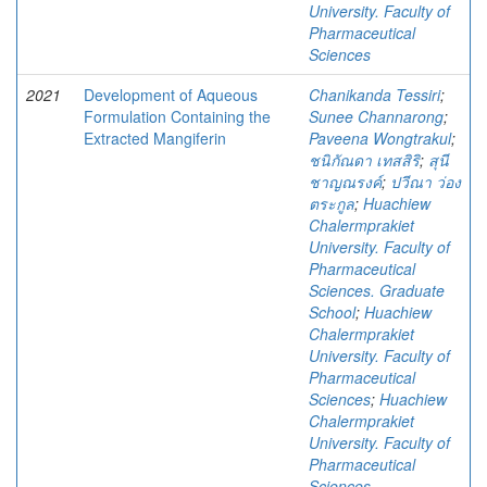
University. Faculty of
Pharmaceutical
Sciences
2021
Development of Aqueous
Chanikanda Tessiri
;
Formulation Containing the
Sunee Channarong
;
Extracted Mangiferin
Paveena Wongtrakul
;
ชนิกัณดา เทสสิริ
;
สุนี
ชาญณรงค์
;
ปวีณา ว่อง
ตระกูล
;
Huachiew
Chalermprakiet
University. Faculty of
Pharmaceutical
Sciences. Graduate
School
;
Huachiew
Chalermprakiet
University. Faculty of
Pharmaceutical
Sciences
;
Huachiew
Chalermprakiet
University. Faculty of
Pharmaceutical
Sciences