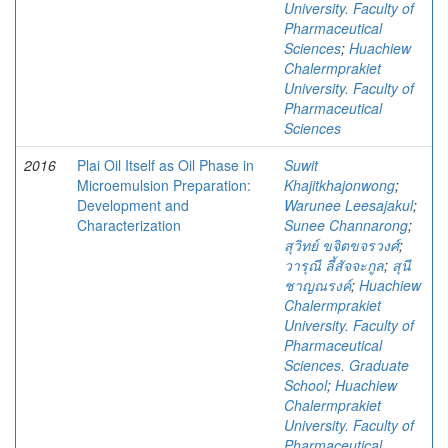
University. Faculty of
Pharmaceutical
Sciences
;
Huachiew
Chalermprakiet
University. Faculty of
Pharmaceutical
Sciences
2016
Plai Oil Itself as Oil Phase in
Suwit
Microemulsion Preparation:
Khajitkhajonwong
;
Development and
Warunee Leesajakul
;
Characterization
Sunee Channarong
;
สุวิทย์ ขจิตขจรวงศ์
;
วารุณี ลี้สัจจะกูล
;
สุนี
ชาญณรงค์
;
Huachiew
Chalermprakiet
University. Faculty of
Pharmaceutical
Sciences. Graduate
School
;
Huachiew
Chalermprakiet
University. Faculty of
Pharmaceutical