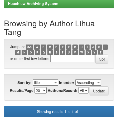
Huachiew Archiving System
Browsing by Author Lihua
Tang
Jump to:
0-9
A
B
C
D
E
F
G
H
I
J
K
L
M
N
O
P
Q
R
S
T
U
V
W
X
Y
Z
or enter first few letters:
Sort by:
In order:
Results/Page
Authors/Record:
Showing results 1 to 1 of 1