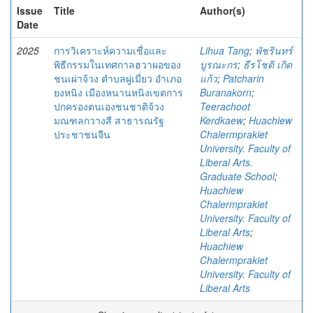
Issue
Title
Author(s)
Date
2025
การวิเคราะห์ความเชื่อและ
Lihua Tang
;
พัชรินทร์
พิธีกรรมในเทศกาลฮวาผอของ
บูรณะกร
;
ธีรโชติ เกิด
ชนเผ่าจ้วง ตําบลผู่เมี่ยว อําเภอ
แก้ว
;
Patcharin
ยงหนิง เมืองหนานหนิงเขตการ
Buranakorn
;
ปกครองตนเองชนชาติจ้วง
Teerachoot
มณฑลกวางสี สาธารณรัฐ
Kerdkaew
;
Huachiew
ประชาชนจีน
Chalermprakiet
University. Faculty of
Liberal Arts.
Graduate School
;
Huachiew
Chalermprakiet
University. Faculty of
Liberal Arts
;
Huachiew
Chalermprakiet
University. Faculty of
Liberal Arts