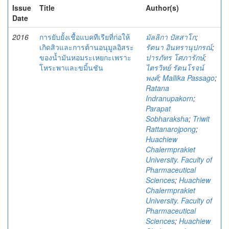
Issue
Title
Author(s)
Date
2016
การยับยั้งเชื้อแบคทีเรียที่ก่อให้
มัลลิกา ปัสสาโก
;
เกิดสิวและการต้านอนุมูลอิสระ
รัตนา อินทรานุปกรณ์
;
ของน้ำมันหอมระเหยกะเพราะ
ปารภัทร โศภารักษ์
;
โหระพาและขมิ้นชัน
ไตรวิทย์ รัตนโรจน์
พงศ์
;
Mallika Passago
;
Ratana
Indranupakorn
;
Parapat
Sobharaksha
;
Triwit
Rattanarojpong
;
Huachiew
Chalermprakiet
University. Faculty of
Pharmaceutical
Sciences
;
Huachiew
Chalermprakiet
University. Faculty of
Pharmaceutical
Sciences
;
Huachiew