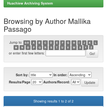
Huachiew Archiving System
Browsing by Author Mallika
Passago
Jump to:
0-9
A
B
C
D
E
F
G
H
I
J
K
L
M
N
O
P
Q
R
S
T
U
V
W
X
Y
Z
or enter first few letters:
Sort by:
In order:
Results/Page
Authors/Record:
Showing results 1 to 2 of 2