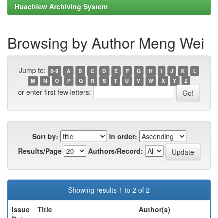
Huachiew Archiving System
Browsing by Author Meng Wei
Jump to:
0-9
A
B
C
D
E
F
G
H
I
J
K
L
M
N
O
P
Q
R
S
T
U
V
W
X
Y
Z
or enter first few letters:
Sort by:
In order:
Results/Page
Authors/Record:
Showing results 1 to 2 of 2
Issue
Title
Author(s)