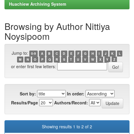
Huachiew Archiving System
Browsing by Author Nittiya
Noysipoom
Jump to:
0-9
A
B
C
D
E
F
G
H
I
J
K
L
M
N
O
P
Q
R
S
T
U
V
W
X
Y
Z
or enter first few letters:
Sort by:
In order:
Results/Page
Authors/Record:
Showing results 1 to 2 of 2