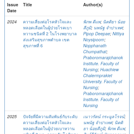
Issue
Title
Author(s)
Date
2024
ความเสี่ยงต่อโรคหัวใจและ
พิภพ ดีแพ
;
นิตติยา น้อย
หลอดเลือดในผู้ป่วยโรคเบา
สีภูมิ
;
นพนัฐ จำปาเทศ
;
หวานชนิดที่ 2 ในโรงพยาบาล
Pipop Deepae
;
Nittiya
ส่งเสริมสุขภาพตำบล เขต
Noysipoom
;
สุขภาพที่ 6
Nopphanath
Chumpathat
;
Praboromarajchanok
Institute. Faculty of
Nursing
;
Huachiew
Chalermprakiet
University. Faculty of
Nursing
;
Praboromarajchanok
Institute. Faculty of
Nursing
2025
ปัจจัยที่มีความสัมพันธ์กับระดับ
เนาวรัตน์ กระมูลโรจน์
;
ความเสี่ยงต่อโรคหัวใจและ
นพนัฐ จำปาเทศ
;
นิตติ
หลอดเลือดในผู้ป่วยเบาหวาน
ยา น้อยสีภูมิ
;
พิภพ ดีแพ
;