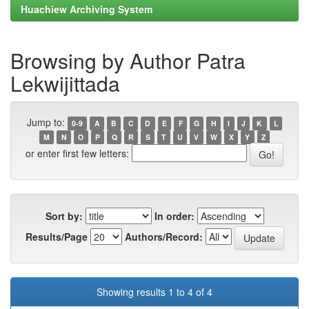
Huachiew Archiving System
Browsing by Author Patra
Lekwijittada
Jump to:
0-9
A
B
C
D
E
F
G
H
I
J
K
L
M
N
O
P
Q
R
S
T
U
V
W
X
Y
Z
or enter first few letters:
Sort by:
In order:
Results/Page
Authors/Record:
Showing results 1 to 4 of 4