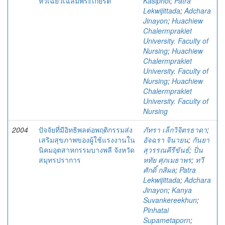
หัวเฉียวเฉลิมพระเกียรติ
Kasiphol
;
Patra
Lekwijittada
;
Adchara
Jinayon
;
Huachiew
Chalermprakiet
University. Faculty of
Nursing
;
Huachiew
Chalermprakiet
University. Faculty of
Nursing
;
Huachiew
Chalermprakiet
University. Faculty of
Nursing
2004
ปัจจัยที่มีอิทธิพลต่อพฤติกรรมส่ง
ภัทรา เล็กวิจิตรธาดา
;
เสริมสุขภาพของผู้ใช้แรงงานใน
อัจฉรา จินายน
;
กันยา
นิคมอุตสาหกรรมบางพลี จังหวัด
สุวรรณคีรีขันธ์
;
ปิ่น
สมุทรปราการ
หทัย ศุภเมธาพร
;
ทวี
ศักดิ์ กสิผล
;
Patra
Lekwijittada
;
Adchara
Jinayon
;
Kanya
Suvankereekhun
;
Pinhatai
Supametaporn
;