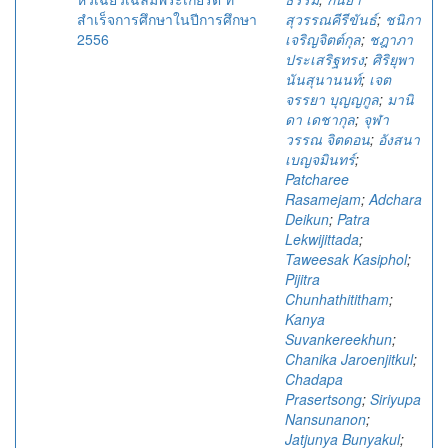
สำเร็จการศึกษาในปีการศึกษา
สุวรรณคีรีขันธ์
;
ชนิกา
2556
เจริญจิตต์กุล
;
ชฎาภา
ประเสริฐทรง
;
ศิริยุพา
นันสุนานนท์
;
เจต
จรรยา บุญญกูล
;
มานิ
ดา เดชากุล
;
จุฬา
วรรณ จิตดอน
;
อังสนา
เบญจมินทร์
;
Patcharee
Rasamejam
;
Adchara
Deikun
;
Patra
Lekwijittada
;
Taweesak Kasiphol
;
Pijitra
Chunhathititham
;
Kanya
Suvankereekhun
;
Chanika Jaroenjitkul
;
Chadapa
Prasertsong
;
Siriyupa
Nansunanon
;
Jatjunya Bunyakul
;