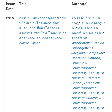
Issue
Title
Author(s)
Date
2016
การประเมินผลการดูแลสุขภาพ
อัชรารัตน์ วชิระเต
ที่บ้านผู้ป่วยโรคหลอดเลือด
วิชญ์
;
วนิดา ดุรงค์ฤทธิ
สมอง: กรณีศึกษาโครงการ
ชัย
;
จริยาวัตร คม
สุขภาพดีเริ่มที่บ้าน โรงพยาบาล
พยัคฆ์
;
พีระพล รัตนะ
;
คลองหลวง อำเภอคลองหลวง
Achararat
จังหวัดปทุมธานี
Wachiratewit
;
Vanida
Durongrittichai
;
Jariyawat Kompayak
;
Peerapon Rattana
;
Huachiew
Chalermprakiet
University. Faculty of
Nursing. Graduate
School
;
Huachiew
Chalermprakiet
University. Faculty of
Nursing
;
Huachiew
Chalermprakiet
University. Faculty of