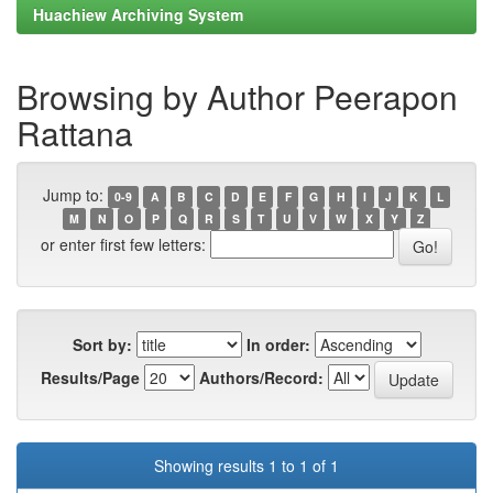
Huachiew Archiving System
Browsing by Author Peerapon
Rattana
Jump to:
0-9
A
B
C
D
E
F
G
H
I
J
K
L
M
N
O
P
Q
R
S
T
U
V
W
X
Y
Z
or enter first few letters:
Sort by:
In order:
Results/Page
Authors/Record:
Showing results 1 to 1 of 1