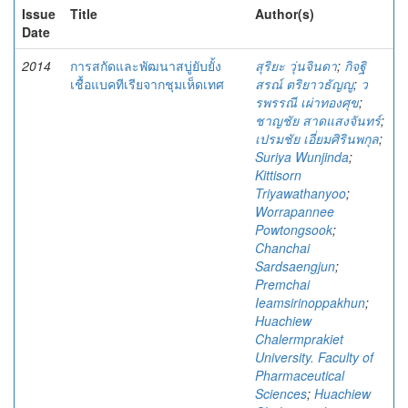
Issue
Title
Author(s)
Date
2014
การสกัดและพัฒนาสบู่ยับยั้ง
สุริยะ วุ่นจินดา
;
กิจฐิ
เชื้อแบคทีเรียจากชุมเห็ดเทศ
สรณ์ ตริยาวธัญญู
;
ว
รพรรณี เผ่าทองศุข
;
ชาญชัย สาดแสงจันทร์
;
เปรมชัย เอี่ยมศิรินพกุล
;
Suriya Wunjinda
;
Kittisorn
Triyawathanyoo
;
Worrapannee
Powtongsook
;
Chanchai
Sardsaengjun
;
Premchai
Ieamsirinoppakhun
;
Huachiew
Chalermprakiet
University. Faculty of
Pharmaceutical
Sciences
;
Huachiew