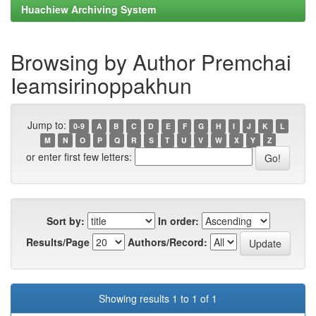
Huachiew Archiving System
Browsing by Author Premchai
Ieamsirinoppakhun
Jump to:
0-9
A
B
C
D
E
F
G
H
I
J
K
L
M
N
O
P
Q
R
S
T
U
V
W
X
Y
Z
or enter first few letters:
Sort by:
In order:
Results/Page
Authors/Record:
Showing results 1 to 1 of 1