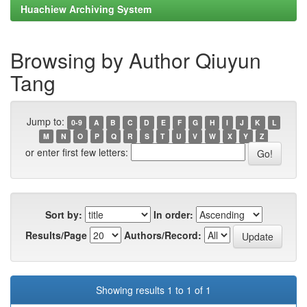
Huachiew Archiving System
Browsing by Author Qiuyun
Tang
Jump to:
0-9
A
B
C
D
E
F
G
H
I
J
K
L
M
N
O
P
Q
R
S
T
U
V
W
X
Y
Z
or enter first few letters:
Sort by:
In order:
Results/Page
Authors/Record:
Showing results 1 to 1 of 1