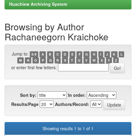
Huachiew Archiving System
Browsing by Author
Rachaneegorn Kraichoke
Jump to:
0-9
A
B
C
D
E
F
G
H
I
J
K
L
M
N
O
P
Q
R
S
T
U
V
W
X
Y
Z
or enter first few letters:
Sort by:
In order:
Results/Page
Authors/Record:
Showing results 1 to 1 of 1