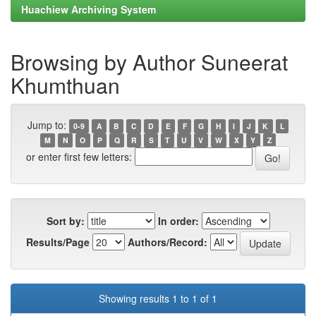
Huachiew Archiving System
Browsing by Author Suneerat
Khumthuan
Jump to:
0-9
A
B
C
D
E
F
G
H
I
J
K
L
M
N
O
P
Q
R
S
T
U
V
W
X
Y
Z
or enter first few letters:
Sort by:
In order:
Results/Page
Authors/Record:
Showing results 1 to 1 of 1